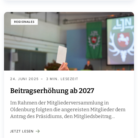
REGIONALES
24. JUNI 2025
3 MIN. LESEZEIT
Beitragserhöhung ab 2027
Im Rahmen der Mitgliederversammlung in
Oldenburg folgten die angereisten Mitglieder dem
Antrag des Präsidiums, den Mitgliedsbeitrag
wirksam ab dem Jahr 2027 um 15 € pro Mitglied zu
erhöhen.
JETZT LESEN