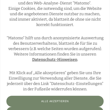
und den Web-Analyse-Dienst "Matomo".
Einige Cookies, die notwendig sind, um die Website
Rubriken
und die angebotenen Dienste nutzbar zu machen,
sind immer aktiviert, da blattzeit.de ohne sie nicht
korrekt funktioniert.
REGIONALES
ÜBERREGIONAL
JÄGERSCHAFTEN
WILD & JAGD
"Matomo" hilft uns durch anonymisierte Auswertung
REPORTAGEN
WILDTIERE
des Benutzerverhaltens, blattzeit.de für Sie zu
ÜBRIGENS
verbessern (z.B. welche Seiten wurden aufgerufen).
Weitere Informationen finden Sie in unseren
Datenschutz-Hinweisen
.
Social Media
Mit Klick auf „Alle akzeptieren“ geben Sie uns Ihre
Einwilligung zur Verwendung aller Dienste, die Sie
jederzeit über den Link "Datenschutz-Einstellungen"
in der Fußzeile widerrufen können.
ALLE AKZEPTIEREN
Impressum
Datenschutz
Datenschutz-Einstellungen