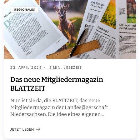
REGIONALES
23. APRIL 2024
4 MIN. LESEZEIT
Das neue Mitgliedermagazin
BLATTZEIT
Nun ist sie da, die BLATTZEIT, das neue
Mitgliedermagazin der Landesjägerschaft
Niedersachsen. Die Idee eines eigenen
Mitgliedermagazins kam in der jüngeren
Vergangenheit häufiger auf. Wirklich fassbar und
JETZT LESEN
konkret wurde sie aber im September 2021 auf