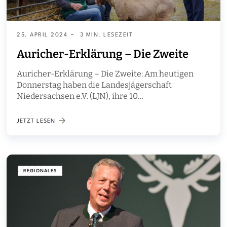
25. APRIL 2024
3 MIN. LESEZEIT
Auricher-Erklärung – Die Zweite
Auricher-Erklärung – Die Zweite: Am heutigen
Donnerstag haben die Landesjägerschaft
Niedersachsen e.V. (LJN), ihre 10
Küstenjägerschaften und die Landesjägerschaft
Bremen e.V. in Aurich ihre Forderungen nach
JETZT LESEN
einem Bestandsmanagement für Wölfe erneuert.
Unterstützung erhalten sie dabei von weiteren
Institutionen und Verbänden.
REGIONALES