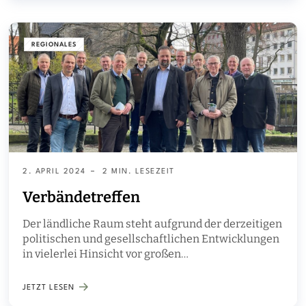
einer Klausurtagung des Präsidiums der
Landesjägerschaft in Groß Meckelsen/Kuhmühlen.
REGIONALES
2. APRIL 2024
2 MIN. LESEZEIT
Verbändetreffen
Der ländliche Raum steht aufgrund der derzeitigen
politischen und gesellschaftlichen Entwicklungen
in vielerlei Hinsicht vor großen
Herausforderungen, die einen engen
Schulterschluss der dort wirkenden Akteure
JETZT LESEN
erfordern.