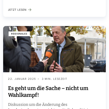
Oldenburg statt. Zu Beginn seiner jagdpolitischen
Ausführungen…
JETZT LESEN
REGIONALES
22. JANUAR 2025
3 MIN. LESEZEIT
Es geht um die Sache – nicht um
Wahlkampf!
Diskussion um die Änderung des