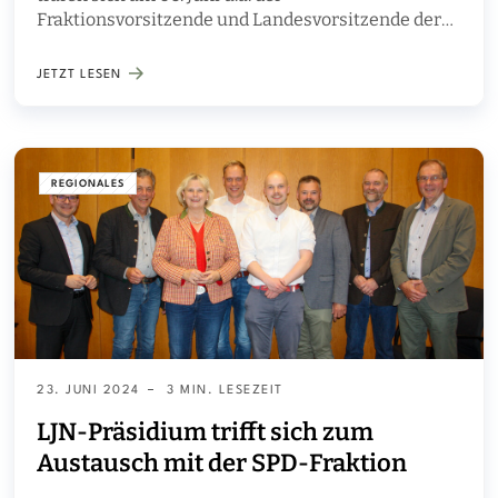
Fraktionsvorsitzende und Landesvorsitzende der
CDU mit Vertretern der Landesjägerschaft
Niedersachsen
JETZT LESEN
REGIONALES
23. JUNI 2024
3 MIN. LESEZEIT
LJN-Präsidium trifft sich zum
Austausch mit der SPD-Fraktion