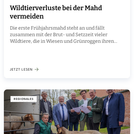
Wildtierverluste bei der Mahd
vermeiden
Die erste Frühjahrsmahd steht an und fällt
zusammen mit der Brut- und Setzzeit vieler
Wildtiere, die in Wiesen und Grünroggen ihren
Nachwuchs aufziehen. Die natürlichen
Schutzstrategien wie das „Ducken und Tarnen“
schützen zwar vor Fressfeinden wie dem Fuchs,
nicht aber vor den Erntemaschinen. Darauf
JETZT LESEN
machen die Landesjägerschaft Niedersachsen, das
Landvolk Niedersachsen, die Landesgruppe der
Lohnunternehmen Niedersachsen und die
Landwirtschaftskammer Niedersachsen in einer
gemeinsamen Pressemeldung aufmerksam und
REGIONALES
geben Tipps und Empfehlungen zur Prävention.