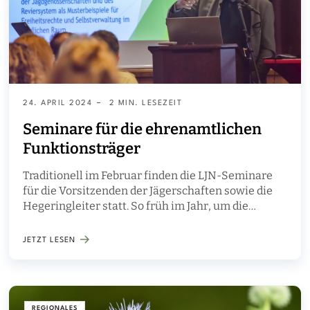
24. APRIL 2024
2 MIN. LESEZEIT
Seminare für die ehrenamtlichen
Funktionsträger
Traditionell im Februar finden die LJN-Seminare
für die Vorsitzenden der Jägerschaften sowie die
Hegeringleiter statt. So früh im Jahr, um die
ehrenamtlichen Funktionsträger vor den
jeweiligen Jahreshauptversammlungen der
JETZT LESEN
Jägerschaften und Hegeringe über alles wichtige
rund um den Verband und die aktuellen
jagdpolitischen Themen zu informieren.
REGIONALES