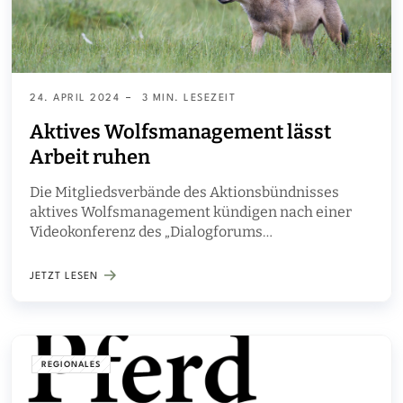
24. APRIL 2024
3 MIN. LESEZEIT
Aktives Wolfsmanagement lässt
Arbeit ruhen
Die Mitgliedsverbände des Aktionsbündnisses
aktives Wolfsmanagement kündigen nach einer
Videokonferenz des „Dialogforums
Weidetierhaltung und Wolf“ mit Umweltminister
Christian Meyer an, die dortige Mitarbeit ruhen zu
JETZT LESEN
lassen.
REGIONALES