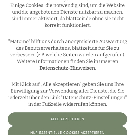
Einige Cookies, die notwendig sind, um die Website
Rubriken
und die angebotenen Dienste nutzbar zu machen,
sind immer aktiviert, da blattzeit.de ohne sie nicht
korrekt funktioniert.
REGIONALES
ÜBERREGIONAL
JÄGERSCHAFTEN
WILD & JAGD
"Matomo" hilft uns durch anonymisierte Auswertung
REPORTAGEN
WILDTIERE
des Benutzerverhaltens, blattzeit.de für Sie zu
ÜBRIGENS
verbessern (z.B. welche Seiten wurden aufgerufen).
Weitere Informationen finden Sie in unseren
Datenschutz-Hinweisen
.
Social Media
Mit Klick auf „Alle akzeptieren“ geben Sie uns Ihre
Einwilligung zur Verwendung aller Dienste, die Sie
jederzeit über den Link "Datenschutz-Einstellungen"
in der Fußzeile widerrufen können.
ALLE AKZEPTIEREN
Impressum
Datenschutz
Datenschutz-Einstellungen
NUR ESSENTIELLE COOKIES AKZEPTIEREN