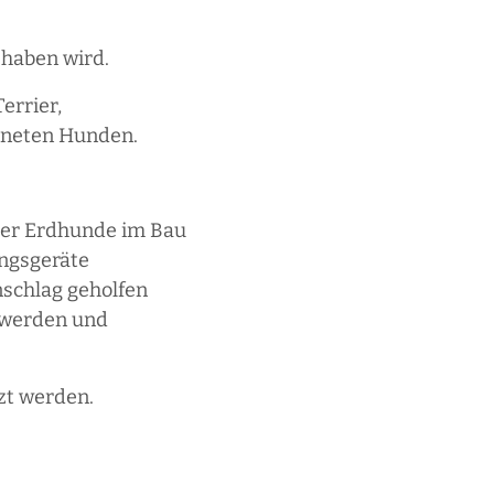
 haben wird.
errier,
igneten Hunden.
 der Erdhunde im Bau
ungsgeräte
nschlag geholfen
 werden und
zt werden.