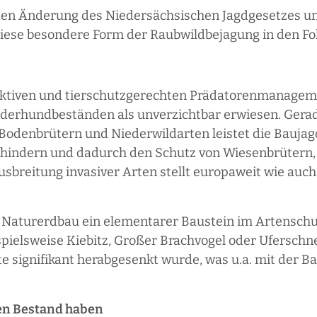
en Änderung des Niedersächsischen Jagdgesetzes un
iese besondere Form der Raubwildbejagung in den Fo
effektiven und tierschutzgerechten Prädatorenmanagem
derhundbeständen als unverzichtbar erwiesen. Gerade
Bodenbrütern und Niederwildarten leistet die Baujag
hindern und dadurch den Schutz von Wiesenbrütern,
usbreitung invasiver Arten stellt europaweit wie auch
 am Naturerdbau ein elementarer Baustein im Artensc
ispielsweise Kiebitz, Großer Brachvogel oder Ufersch
e signifikant herabgesenkt wurde, was u.a. mit der 
den Bestand haben