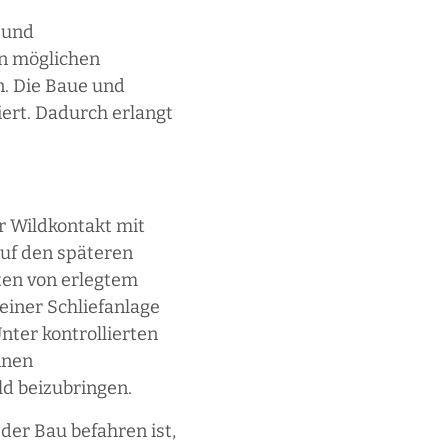
 und
n möglichen
n. Die Baue und
rt. Dadurch erlangt
r Wildkontakt mit
uf den späteren
ten von erlegtem
iner Schliefanlage
nter kontrollierten
nnen
d beizubringen.
der Bau befahren ist,