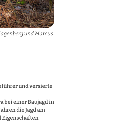
a Hagenberg und Marcus
eführer und versierte
 bei einer Baujagd in
Jahren die Jagd am
d Eigenschaften