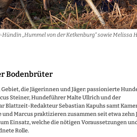
rrier-Hündin „Hummel von der Ketkenburg“ sowie Meliss
r Bodenbrüter
 Gebiet, die Jägerinnen und Jäger: passionierte Hund
us Steiner, Hundeführer Malte Ullrich und der
r Blattzeit-Redakteur Sebastian Kapuhs samt Kamera
e und Marcus praktizieren zusammen seit etwa zehn 
m Einsatz, welche die nötigen Voraussetzungen un
dnete Rolle.