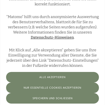
korrekt funktioniert.
REGIONALES
ÜBERREGIONAL
JÄGERSCHAFTEN
WILD & JAGD
"Matomo" hilft uns durch anonymisierte Auswertung
REPORTAGEN
WILDTIERE
des Benutzerverhaltens, blattzeit.de für Sie zu
ÜBRIGENS
verbessern (z.B. welche Seiten wurden aufgerufen).
Weitere Informationen finden Sie in unseren
Datenschutz-Hinweisen
.
Social Media
Mit Klick auf „Alle akzeptieren“ geben Sie uns Ihre
Einwilligung zur Verwendung aller Dienste, die Sie
jederzeit über den Link "Datenschutz-Einstellungen"
in der Fußzeile widerrufen können.
ALLE AKZEPTIEREN
Impressum
Datenschutz
Datenschutz-Einstellungen
NUR ESSENTIELLE COOKIES AKZEPTIEREN
© Blattzeit 2026 Alle Rechte vorbehalten
SPEICHERN UND SCHLIESSEN