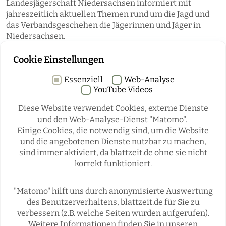
Landesjägerschaft Niedersachsen informiert mit
jahreszeitlich aktuellen Themen rund um die Jagd und
das Verbandsgeschehen die Jägerinnen und Jäger in
Niedersachsen.
Cookie Einstellungen
Essenziell
Web-Analyse
YouTube Videos
Diese Website verwendet Cookies, externe Dienste
und den Web-Analyse-Dienst "Matomo".
Einige Cookies, die notwendig sind, um die Website
Rubriken
und die angebotenen Dienste nutzbar zu machen,
sind immer aktiviert, da blattzeit.de ohne sie nicht
korrekt funktioniert.
REGIONALES
ÜBERREGIONAL
JÄGERSCHAFTEN
WILD & JAGD
"Matomo" hilft uns durch anonymisierte Auswertung
REPORTAGEN
WILDTIERE
des Benutzerverhaltens, blattzeit.de für Sie zu
ÜBRIGENS
verbessern (z.B. welche Seiten wurden aufgerufen).
Weitere Informationen finden Sie in unseren