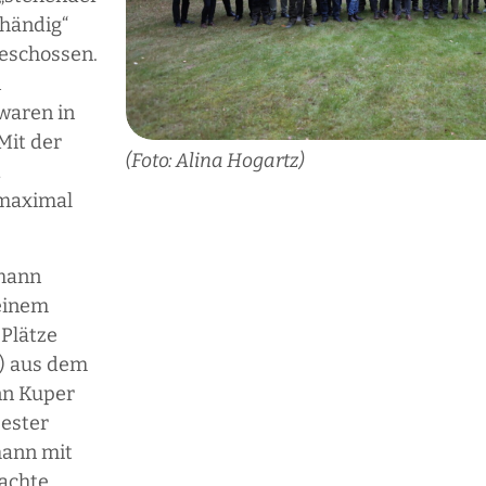
ihändig“
geschossen.
n
waren in
Mit der
(Foto: Alina Hogartz)
,
 maximal
mann
 einem
 Plätze
s) aus dem
nn Kuper
Bester
mann mit
rachte