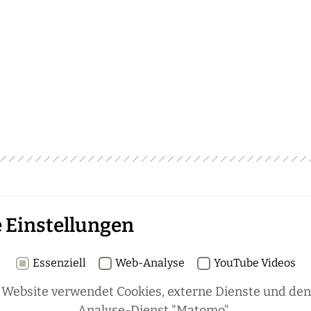
Rubriken
 Einstellungen
schaft
REGIONALES
ÜBERREGIONAL
Essenziell
Web-Analyse
YouTube Videos
en
JÄGERSCHAFTEN
WILD & JAGD
hen die
 Website verwendet Cookies, externe Dienste und de
REPORTAGEN
WILDTIERE
ÜBRIGENS
Analyse-Dienst "Matomo".