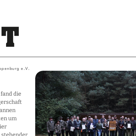
ppenburg e.V.
 fand die
gerschaft
Tannen
tten um
ier
 „stehender