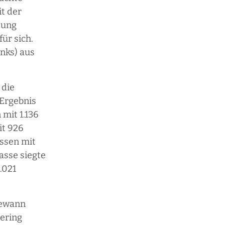
it der
tung
ür sich.
nks) aus
 die
Ergebnis
 mit 1.136
it 926
Essen mit
asse siegte
.021
gewann
gering