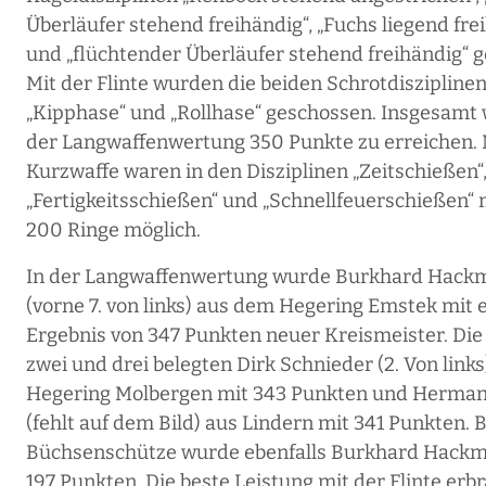
Überläufer stehend freihändig“, „Fuchs liegend fre
und „flüchtender Überläufer stehend freihändig“ 
Mit der Flinte wurden die beiden Schrotdiszipline
„Kipphase“ und „Rollhase“ geschossen. Insgesamt 
der Langwaffenwertung 350 Punkte zu erreichen. 
Kurzwaffe waren in den Disziplinen „Zeitschießen“
„Fertigkeitsschießen“ und „Schnellfeuerschießen“
200 Ringe möglich.
In der Langwaffenwertung wurde Burkhard Hack
(vorne 7. von links) aus dem Hegering Emstek mit
Ergebnis von 347 Punkten neuer Kreismeister. Die
zwei und drei belegten Dirk Schnieder (2. Von link
Hegering Molbergen mit 343 Punkten und Herma
(fehlt auf dem Bild) aus Lindern mit 341 Punkten. 
Büchsenschütze wurde ebenfalls Burkhard Hack
197 Punkten. Die beste Leistung mit der Flinte erb