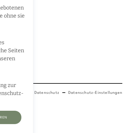
ngebotenen
e ohne sie
es
che Seiten
nseren
ung zur
tenschutz-
Impressum
Datenschutz
Datenschutz-Einstellungen
EREN