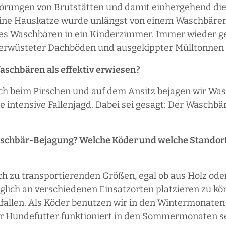
rungen von Brutstätten und damit einhergehend di
Eine Hauskatze wurde unlängst von einem Waschbären
ines Waschbären in ein Kinderzimmer. Immer wieder 
erwüsteter Dachböden und ausgekippter Mülltonnen 
aschbären als effektiv erwiesen?
uch beim Pirschen und auf dem Ansitz bejagen wir Was
ie intensive Fallenjagd. Dabei sei gesagt: Der Waschbär
Waschbär-Bejagung? Welche Köder und welche Standort
ch zu transportierenden Größen, egal ob aus Holz oder
öglich an verschiedenen Einsatzorten platzieren zu k
allen. Als Köder benutzen wir in den Wintermonate
er Hundefutter funktioniert in den Sommermonaten se