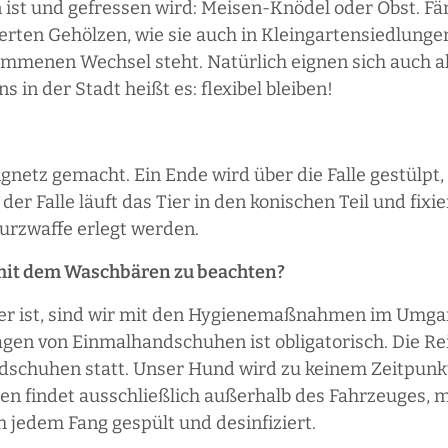
n ist und gefressen wird: Meisen-Knödel oder Obst. Fä
rten Gehölzen, wie sie auch in Kleingartensiedlungen
nommenen Wechsel steht. Natürlich eignen sich auch a
 in der Stadt heißt es: flexibel bleiben!
netz gemacht. Ein Ende wird über die Falle gestülpt,
 Falle läuft das Tier in den konischen Teil und fixier
urzwaffe erlegt werden.
t dem Waschbären zu beachten?
ger ist, sind wir mit den Hygienemaßnahmen im Umgan
ragen von Einmalhandschuhen ist obligatorisch. Die Re
dschuhen statt. Unser Hund wird zu keinem Zeitpunkt
ren findet ausschließlich außerhalb des Fahrzeuges, m
 jedem Fang gespült und desinfiziert.