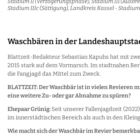
Stadium II (Verzögerungsphase), Stadium III (Ausbrei
Stadium IIIc (Sättigung), Landkreis Kassel - Stadium
Waschbären in der ​Landeshauptsta
Blattzeit-Redakteur Sebastian Kapuhs hat mit zwei
2015 stark auf dem Vormarsch. Im stadtnahen Berei
die Fangjagd das Mittel zum Zweck.
BLATTZEIT: Der Waschbär ist in vielen Revieren mit
eine weitere Zu- oder gar Abnahme zu spüren?
Ehepaar Grünig:
Seit unserer Fallenjagdzeit (2022
im innerstädtischen Bereich als auch in den Klein
Wie macht sich der Waschbär im Revier bemerkba