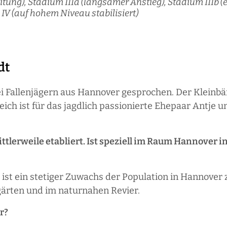
tung), Stadium IIIa (langsamer Anstieg), Stadium IIIb (e
 IV (auf hohem Niveau stabilisiert)
dt
 Fallenjägern aus Hannover gesprochen. Der Kleinbär 
ch ist für das jagdlich passionierte Ehepaar Antje u
tlerweile etabliert. Ist speziell im Raum Hannover i
) ist ein stetiger Zuwachs der Population in Hannove
gärten und im naturnahen Revier.
r?