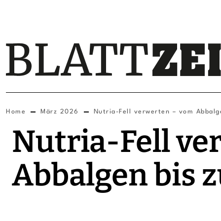
Home
März 2026
Nutria-Fell verwerten – vom Abbalg
Nutria-Fell v
Abbalgen bis z