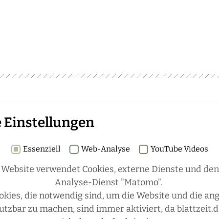
Rubriken
 Einstellungen
schaft
REGIONALES
ÜBERREGIONAL
Essenziell
Web-Analyse
YouTube Videos
en
JÄGERSCHAFTEN
WILD & JAGD
hen die
 Website verwendet Cookies, externe Dienste und de
REPORTAGEN
WILDTIERE
ÜBRIGENS
Analyse-Dienst "Matomo".
okies, die notwendig sind, um die Website und die a
utzbar zu machen, sind immer aktiviert, da blattzeit.d