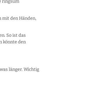
e ringsum
en mit den Händen,
n. So ist das
en könnte den
was länger. Wichtig