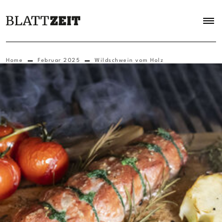
Home
Februar 2025
Wildschwein vom Holz
(Foto: Wildgeflüster GbR)