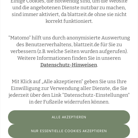
Einige Cookies, die notwendig sind, um die Website
Rubriken
und die angebotenen Dienste nutzbar zu machen,
sind immer aktiviert, da blattzeit.de ohne sie nicht
korrekt funktioniert.
REGIONALES
ÜBERREGIONAL
JÄGERSCHAFTEN
WILD & JAGD
"Matomo" hilft uns durch anonymisierte Auswertung
REPORTAGEN
WILDTIERE
des Benutzerverhaltens, blattzeit.de für Sie zu
ÜBRIGENS
verbessern (z.B. welche Seiten wurden aufgerufen).
Weitere Informationen finden Sie in unseren
Datenschutz-Hinweisen
.
Social Media
Mit Klick auf „Alle akzeptieren“ geben Sie uns Ihre
Einwilligung zur Verwendung aller Dienste, die Sie
jederzeit über den Link "Datenschutz-Einstellungen"
in der Fußzeile widerrufen können.
ALLE AKZEPTIEREN
Impressum
Datenschutz
Datenschutz-Einstellungen
NUR ESSENTIELLE COOKIES AKZEPTIEREN