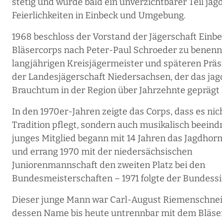
stetig und wurde bald ein unverzichtbarer Teil jag
Feierlichkeiten in Einbeck und Umgebung.
1968 beschloss der Vorstand der Jägerschaft Einbe
Bläsercorps nach Peter-Paul Schroeder zu benen
langjährigen Kreisjägermeister und späteren Prä
der Landesjägerschaft Niedersachsen, der das jag
Brauchtum in der Region über Jahrzehnte geprägt 
In den 1970er-Jahren zeigte das Corps, dass es nic
Tradition pflegt, sondern auch musikalisch beeindr
junges Mitglied begann mit 14 Jahren das Jagdhor
und errang 1970 mit der niedersächsischen
Juniorenmannschaft den zweiten Platz bei den
Bundesmeisterschaften – 1971 folgte der Bundessi
Dieser junge Mann war Carl-August Riemenschnei
dessen Name bis heute untrennbar mit dem Bläse