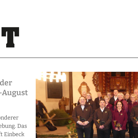
 der
l-August
onderer
ebung. Das
ft Einbeck