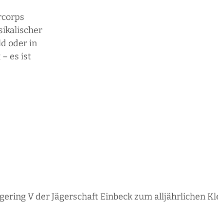
rcorps
sikalischer
d oder in
– es ist
ering V der Jägerschaft Einbeck zum alljährlichen Kle