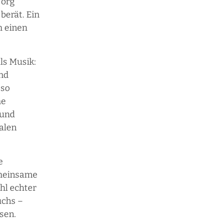
Jörg
berät. Ein
m einen
ls Musik:
und
 so
he
 und
nalen
e
emeinsame
hl echter
uchs –
sen.