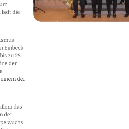
tum,
lädt die
iasmus
in Einbeck
bis zu 25
ine der
re
h einem der
 allem das
in der
uppe wuchs