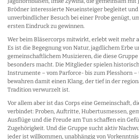
Jagdhornblasen, Imke Zywina, die gemeinsam mit 
Brödner interessierte Neueinsteiger begleitet und 
unverbindlicher Besuch bei einer Probe genügt, u
ersten Eindruck zu gewinnen.
Wer beim Bläsercorps mitwirkt, erlebt weit mehr a
Es ist die Begegnung von Natur, jagdlichem Erbe 
gemeinschaftlichem Musizieren, die diese Gruppe
besonders macht. Die Mitglieder spielen historisc
Instrumente – vom Parforce- bis zum Plesshorn –
bewahren damit einen Klang, der tief in der regio
Tradition verwurzelt ist.
Vor allem aber ist das Corps eine Gemeinschaft, di
verbindet: Proben, Auftritte, Hubertusmessen, g
Ausflüge und die Freude am Tun schaffen ein Gefü
Zugehörigkeit. Und die Gruppe sucht aktiv Nachw
jeder ist willkommen, unabhängig von Vorkenntnis