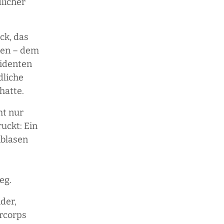
dlicher
ck, das
nen – dem
sidenten
dliche
hatte.
ht nur
uckt: Ein
nblasen
eg.
der,
rcorps