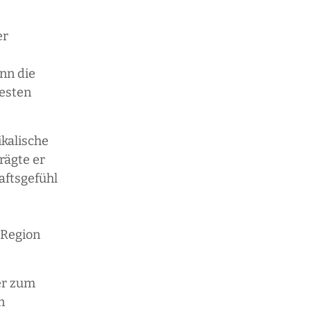
er
nn die
esten
kalische
rägte er
aftsgefühl
 Region
er zum
n