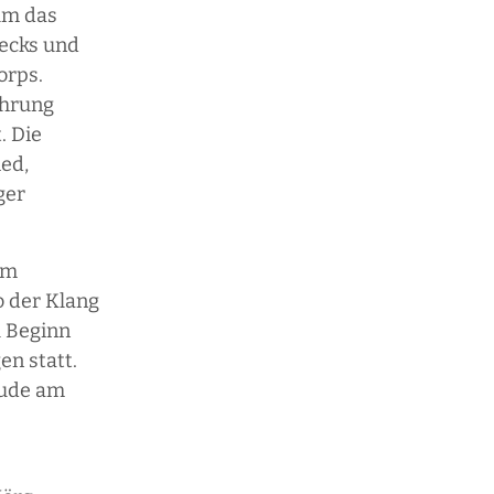
um das
becks und
orps.
ührung
. Die
ied,
ger
im
 der Klang
u Beginn
n statt.
reude am