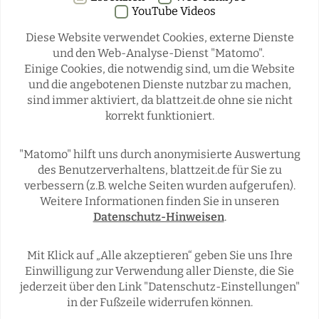
YouTube Videos
Diese Website verwendet Cookies, externe Dienste
und den Web-Analyse-Dienst "Matomo".
Einige Cookies, die notwendig sind, um die Website
Rubriken
und die angebotenen Dienste nutzbar zu machen,
sind immer aktiviert, da blattzeit.de ohne sie nicht
korrekt funktioniert.
REGIONALES
ÜBERREGIONAL
JÄGERSCHAFTEN
WILD & JAGD
"Matomo" hilft uns durch anonymisierte Auswertung
REPORTAGEN
WILDTIERE
des Benutzerverhaltens, blattzeit.de für Sie zu
ÜBRIGENS
verbessern (z.B. welche Seiten wurden aufgerufen).
Weitere Informationen finden Sie in unseren
Datenschutz-Hinweisen
.
Social Media
Mit Klick auf „Alle akzeptieren“ geben Sie uns Ihre
Einwilligung zur Verwendung aller Dienste, die Sie
jederzeit über den Link "Datenschutz-Einstellungen"
in der Fußzeile widerrufen können.