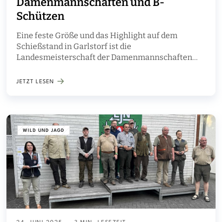
Damenmannschaften und B-
Schützen
Eine feste Größe und das Highlight auf dem
Schießstand in Garlstorf ist die
Landesmeisterschaft der Damenmannschaften
und B-Schützen. Am 11. und 12. Juli dieses Jahres
sorgten rund 240 Teilnehmer für spannende
JETZT LESEN
Wettkämpfe…
WILD UND JAGD