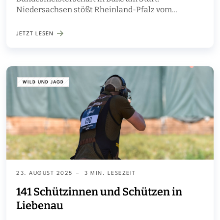
Niedersachsen stößt Rheinland-Pfalz vom
Mannschafts-Thron. Matthias Avenriep aus Soltau
ist Bundesmeister aller Klassen.
JETZT LESEN
WILD UND JAGD
23. AUGUST 2025
3 MIN. LESEZEIT
141 Schützinnen und Schützen in
Liebenau