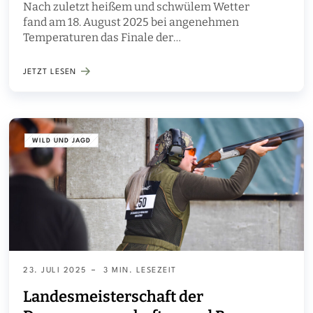
Nach zuletzt heißem und schwülem Wetter
fand am 18. August 2025 bei angenehmen
Temperaturen das Finale der
Landesmeisterschaften im jagdlichen Schießen in
den Einzelwertungen statt. Präzision,
JETZT LESEN
Konzentration und Nervenstärke waren gefragt,
denn an diesem Tag wurden die Landesmeister
aller Wertungsklassen auf dem LJN-Schießstand
in Liebenau gekürt
WILD UND JAGD
23. JULI 2025
3 MIN. LESEZEIT
Landesmeisterschaft der