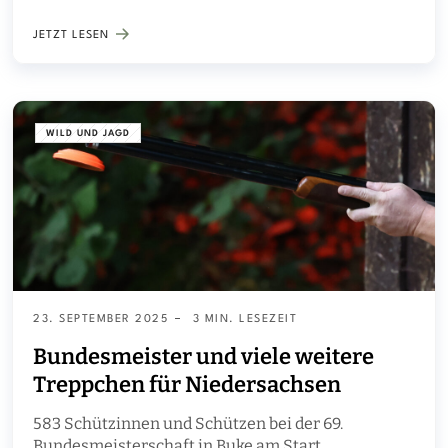
steigender Beliebtheit. „Wir knüpfen quasi wieder
an die alten Zahlen an und freuen uns, dass in
JETZT LESEN
diesem Jahr über 80 Nachwuchsschützen an der
Junioren-Mannschafts-Landesmeisterschaft
teilgenommen haben“
WILD UND JAGD
23. SEPTEMBER 2025
3 MIN. LESEZEIT
Bundesmeister und viele weitere
Treppchen für Niedersachsen
583 Schützinnen und Schützen bei der 69.
Bundesmeisterschaft in Buke am Start.