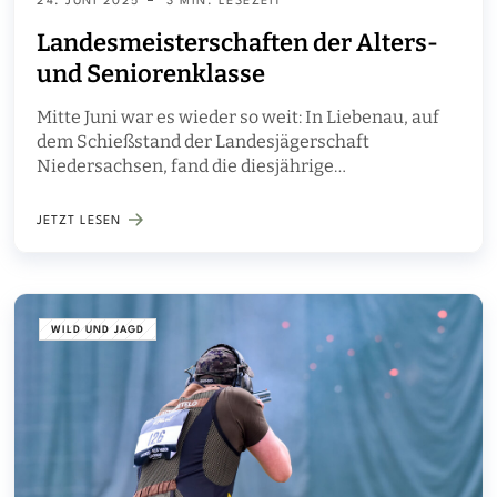
24. JUNI 2025
3 MIN. LESEZEIT
Landesmeisterschaften der Alters-
und Seniorenklasse
Mitte Juni war es wieder so weit: In Liebenau, auf
dem Schießstand der Landesjägerschaft
Niedersachsen, fand die diesjährige
Landesmeisterschaft im jagdlichen Schießen der
Mannschaften der Altersklasse und der
JETZT LESEN
Seniorenklasse der Herren statt. Die
Mannschaftswettbewerbe galten gleichzeitig als
Qualifikationswettbewerb für die
Landesmeisterschaft der Einzelschützen am
WILD UND JAGD
16.08.2025. Trotz heraus herausfordernder
Wetterbedingungen sorgten die Teilnehmer am
Ende für sehr gute Ergebnisse.