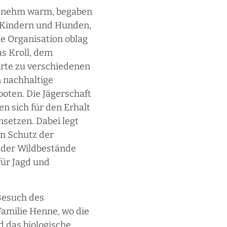
genehm warm, begaben
n Kindern und Hunden,
e Organisation oblag
s Kroll, dem
rte zu verschiedenen
n nachhaltige
oten. Die Jägerschaft
n sich für den Erhalt
nsetzen. Dabei legt
en Schutz der
 der Wildbestände
für Jagd und
 Besuch des
Familie Henne, wo die
d das biologische