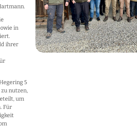
 Hartmann.
ie
owie in
iert.
d ihrer
ür
 Hegering 5
 zu nutzen,
eteilt, um
. Für
igkeit
vom