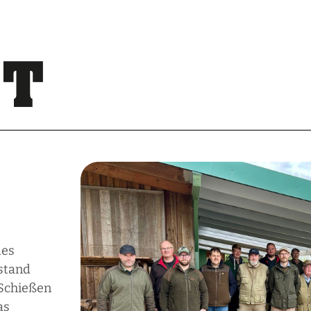
des
ßstand
 Schießen
as