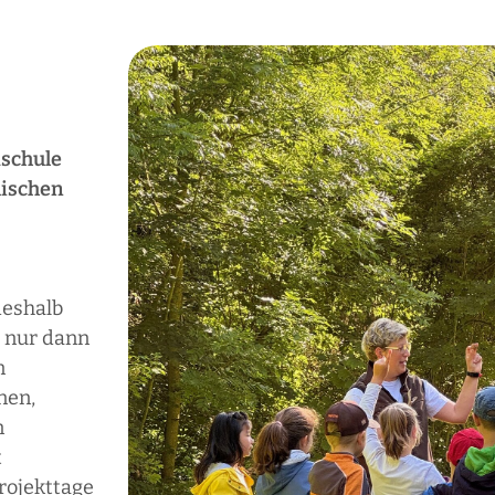
dschule
mischen
deshalb
 nur dann
n
nen,
n
t
rojekttage