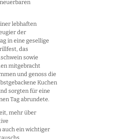
rneuerbaren
iner lebhaften
eugier der
ag in eine gesellige
llfest, das
dschwein sowie
nden mitgebracht
ammen und genoss die
lbstgebackene Kuchen
nd sorgten für eine
nen Tag abrundete.
eit, mehr über
tive
 auch ein wichtiger
tauschs.