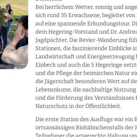
Bei herrlichem Wetter, sonnig und an
sich rund 35 Erwachsene, begleitet vo
auf eine spannende Erkundungstour. Di
dem Hegering-Vorstand und Dr. Andrea
Jagdpächter, Die Revier-Wanderung füh
Stationen, die faszinierende Einblicke i
Landwirtschaft und Energieerzeugung b
Einbeck und auch die 5 Hegeringe setzte
und die Pflege der heimischen Natur ei
die Jägerschaft besonderen Wert auf d
Lebensräume, die nachhaltige Nutzung
und die Förderung des Verständnisses 
Naturschutz in der Öffentlichkeit.
Die erste Station des Ausflugs war ein
ortsansässigen Biohähnchenstalls der 
Teilnehmer die artgerechte Haltung un