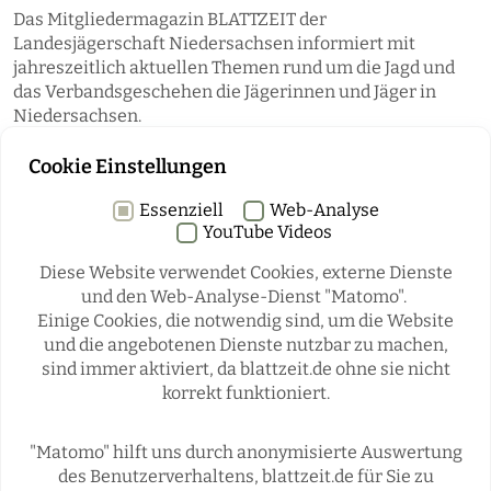
Das Mitgliedermagazin BLATTZEIT der
Landesjägerschaft Niedersachsen informiert mit
jahreszeitlich aktuellen Themen rund um die Jagd und
das Verbandsgeschehen die Jägerinnen und Jäger in
Niedersachsen.
Cookie Einstellungen
Essenziell
Web-Analyse
YouTube Videos
Diese Website verwendet Cookies, externe Dienste
und den Web-Analyse-Dienst "Matomo".
Einige Cookies, die notwendig sind, um die Website
Rubriken
und die angebotenen Dienste nutzbar zu machen,
sind immer aktiviert, da blattzeit.de ohne sie nicht
korrekt funktioniert.
REGIONALES
ÜBERREGIONAL
JÄGERSCHAFTEN
WILD & JAGD
"Matomo" hilft uns durch anonymisierte Auswertung
REPORTAGEN
WILDTIERE
des Benutzerverhaltens, blattzeit.de für Sie zu
ÜBRIGENS