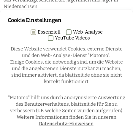
Niedersachsen.
Cookie Einstellungen
Essenziell
Web-Analyse
YouTube Videos
Diese Website verwendet Cookies, externe Dienste
und den Web-Analyse-Dienst "Matomo".
Einige Cookies, die notwendig sind, um die Website
Rubriken
und die angebotenen Dienste nutzbar zu machen,
sind immer aktiviert, da blattzeit.de ohne sie nicht
korrekt funktioniert.
REGIONALES
ÜBERREGIONAL
JÄGERSCHAFTEN
WILD & JAGD
"Matomo" hilft uns durch anonymisierte Auswertung
REPORTAGEN
WILDTIERE
des Benutzerverhaltens, blattzeit.de für Sie zu
ÜBRIGENS
verbessern (z.B. welche Seiten wurden aufgerufen).
Weitere Informationen finden Sie in unseren
Datenschutz-Hinweisen
.
Social Media