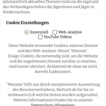
jahreszeitlich aktuellen Themen rund um die Jagd und
das Verbandsgeschehen die Jägerinnen und Jäger in
Niedersachsen.
Cookie Einstellungen
Essenziell
Web-Analyse
YouTube Videos
Diese Website verwendet Cookies, externe Dienste
und den Web-Analyse-Dienst "Matomo".
Einige Cookies, die notwendig sind, um die Website
Rubriken
und die angebotenen Dienste nutzbar zu machen,
sind immer aktiviert, da blattzeit.de ohne sie nicht
korrekt funktioniert.
REGIONALES
ÜBERREGIONAL
JÄGERSCHAFTEN
WILD & JAGD
"Matomo" hilft uns durch anonymisierte Auswertung
REPORTAGEN
WILDTIERE
des Benutzerverhaltens, blattzeit.de für Sie zu
ÜBRIGENS
verbessern (z.B. welche Seiten wurden aufgerufen).
Weitere Informationen finden Sie in unseren
Datenschutz-Hinweisen
.