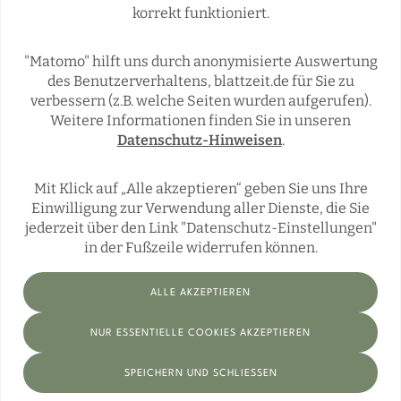
korrekt funktioniert.
REGIONALES
ÜBERREGIONAL
JÄGERSCHAFTEN
WILD & JAGD
"Matomo" hilft uns durch anonymisierte Auswertung
REPORTAGEN
WILDTIERE
des Benutzerverhaltens, blattzeit.de für Sie zu
ÜBRIGENS
verbessern (z.B. welche Seiten wurden aufgerufen).
Weitere Informationen finden Sie in unseren
Datenschutz-Hinweisen
.
Social Media
Mit Klick auf „Alle akzeptieren“ geben Sie uns Ihre
Einwilligung zur Verwendung aller Dienste, die Sie
jederzeit über den Link "Datenschutz-Einstellungen"
in der Fußzeile widerrufen können.
ALLE AKZEPTIEREN
Impressum
Datenschutz
Datenschutz-Einstellungen
NUR ESSENTIELLE COOKIES AKZEPTIEREN
© Blattzeit 2026 Alle Rechte vorbehalten
SPEICHERN UND SCHLIESSEN