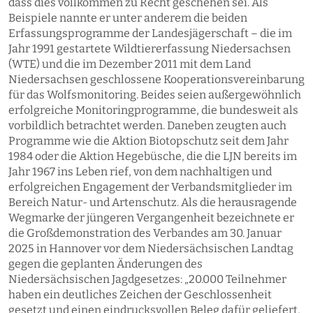
dass dies vollkommen zu Recht geschehen sei. Als
Beispiele nannte er unter anderem die beiden
Erfassungsprogramme der Landesjägerschaft – die im
Jahr 1991 gestartete Wildtiererfassung Niedersachsen
(WTE) und die im Dezember 2011 mit dem Land
Niedersachsen geschlossene Kooperationsvereinbarung
für das Wolfsmonitoring. Beides seien außergewöhnlich
erfolgreiche Monitoringprogramme, die bundesweit als
vorbildlich betrachtet werden. Daneben zeugten auch
Programme wie die Aktion Biotopschutz seit dem Jahr
1984 oder die Aktion Hegebüsche, die die LJN bereits im
Jahr 1967 ins Leben rief, von dem nachhaltigen und
erfolgreichen Engagement der Verbandsmitglieder im
Bereich Natur- und Artenschutz. Als die herausragende
Wegmarke der jüngeren Vergangenheit bezeichnete er
die Großdemonstration des Verbandes am 30. Januar
2025 in Hannover vor dem Niedersächsischen Landtag
gegen die geplanten Änderungen des
Niedersächsischen Jagdgesetzes: „20.000 Teilnehmer
haben ein deutliches Zeichen der Geschlossenheit
gesetzt und einen eindrucksvollen Beleg dafür geliefert,