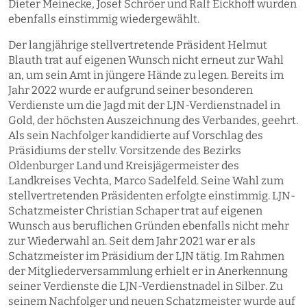
Dieter Meinecke, Josef Schröer und Ralf Eickhoff wurden
ebenfalls einstimmig wiedergewählt.
Der langjährige stellvertretende Präsident Helmut
Blauth trat auf eigenen Wunsch nicht erneut zur Wahl
an, um sein Amt in jüngere Hände zu legen. Bereits im
Jahr 2022 wurde er aufgrund seiner besonderen
Verdienste um die Jagd mit der LJN-Verdienstnadel in
Gold, der höchsten Auszeichnung des Verbandes, geehrt.
Als sein Nachfolger kandidierte auf Vorschlag des
Präsidiums der stellv. Vorsitzende des Bezirks
Oldenburger Land und Kreisjägermeister des
Landkreises Vechta, Marco Sadelfeld. Seine Wahl zum
stellvertretenden Präsidenten erfolgte einstimmig. LJN-
Schatzmeister Christian Schaper trat auf eigenen
Wunsch aus beruflichen Gründen ebenfalls nicht mehr
zur Wiederwahl an. Seit dem Jahr 2021 war er als
Schatzmeister im Präsidium der LJN tätig. Im Rahmen
der Mitgliederversammlung erhielt er in Anerkennung
seiner Verdienste die LJN-Verdienstnadel in Silber. Zu
seinem Nachfolger und neuen Schatzmeister wurde auf