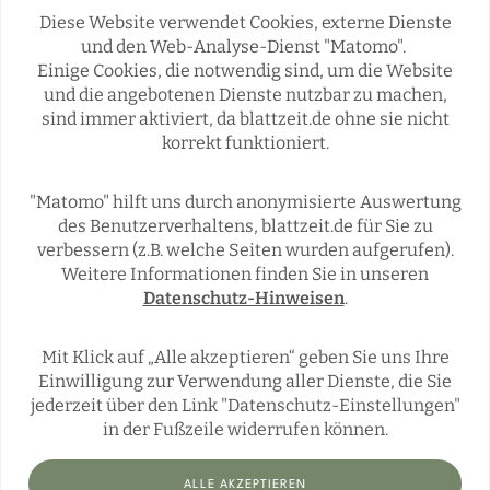
Diese Website verwendet Cookies, externe Dienste
und den Web-Analyse-Dienst "Matomo".
Einige Cookies, die notwendig sind, um die Website
Rubriken
und die angebotenen Dienste nutzbar zu machen,
sind immer aktiviert, da blattzeit.de ohne sie nicht
korrekt funktioniert.
REGIONALES
ÜBERREGIONAL
JÄGERSCHAFTEN
WILD & JAGD
"Matomo" hilft uns durch anonymisierte Auswertung
REPORTAGEN
WILDTIERE
des Benutzerverhaltens, blattzeit.de für Sie zu
ÜBRIGENS
verbessern (z.B. welche Seiten wurden aufgerufen).
Weitere Informationen finden Sie in unseren
Datenschutz-Hinweisen
.
Social Media
Mit Klick auf „Alle akzeptieren“ geben Sie uns Ihre
Einwilligung zur Verwendung aller Dienste, die Sie
jederzeit über den Link "Datenschutz-Einstellungen"
in der Fußzeile widerrufen können.
ALLE AKZEPTIEREN