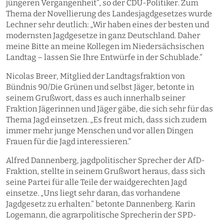
jüngeren Vergangenheit“, so der CDU-Politiker. Zum
Thema der Novellierung des Landesjagdgesetzes wurde
Lechner sehr deutlich: „Wir haben eines der besten und
modernsten Jagdgesetze in ganz Deutschland. Daher
meine Bitte an meine Kollegen im Niedersächsischen
Landtag – lassen Sie Ihre Entwürfe in der Schublade.“
Nicolas Breer, Mitglied der Landtagsfraktion von
Bündnis 90/Die Grünen und selbst Jäger, betonte in
seinem Grußwort, dass es auch innerhalb seiner
Fraktion Jägerinnen und Jäger gäbe, die sich sehr für das
Thema Jagd einsetzen. „Es freut mich, dass sich zudem
immer mehr junge Menschen und vor allen Dingen
Frauen für die Jagd interessieren.“
Alfred Dannenberg, jagdpolitischer Sprecher der AfD-
Fraktion, stellte in seinem Grußwort heraus, dass sich
seine Partei für alle Teile der waidgerechten Jagd
einsetze. „Uns liegt sehr daran, das vorhandene
Jagdgesetz zu erhalten.“ betonte Dannenberg. Karin
Logemann, die agrarpolitische Sprecherin der SPD-