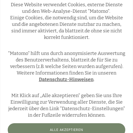
Diese Website verwendet Cookies, externe Dienste
und den Web-Analyse-Dienst "Matomo".
Einige Cookies, die notwendig sind, um die Website
Rubriken
und die angebotenen Dienste nutzbar zu machen,
sind immer aktiviert, da blattzeit.de ohne sie nicht
korrekt funktioniert.
REGIONALES
ÜBERREGIONAL
JÄGERSCHAFTEN
WILD & JAGD
"Matomo" hilft uns durch anonymisierte Auswertung
REPORTAGEN
WILDTIERE
des Benutzerverhaltens, blattzeit.de für Sie zu
ÜBRIGENS
verbessern (z.B. welche Seiten wurden aufgerufen).
Weitere Informationen finden Sie in unseren
Datenschutz-Hinweisen
.
Social Media
Mit Klick auf „Alle akzeptieren“ geben Sie uns Ihre
Einwilligung zur Verwendung aller Dienste, die Sie
jederzeit über den Link "Datenschutz-Einstellungen"
in der Fußzeile widerrufen können.
ALLE AKZEPTIEREN