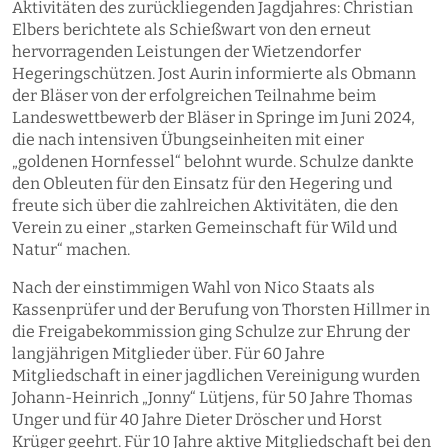
Aktivitäten des zurückliegenden Jagdjahres: Christian
Elbers berichtete als Schießwart von den erneut
hervorragenden Leistungen der Wietzendorfer
Hegeringschützen. Jost Aurin informierte als Obmann
der Bläser von der erfolgreichen Teilnahme beim
Landeswettbewerb der Bläser in Springe im Juni 2024,
die nach intensiven Übungseinheiten mit einer
„goldenen Hornfessel“ belohnt wurde. Schulze dankte
den Obleuten für den Einsatz für den Hegering und
freute sich über die zahlreichen Aktivitäten, die den
Verein zu einer „starken Gemeinschaft für Wild und
Natur“ machen.
Nach der einstimmigen Wahl von Nico Staats als
Kassenprüfer und der Berufung von Thorsten Hillmer in
die Freigabekommission ging Schulze zur Ehrung der
langjährigen Mitglieder über. Für 60 Jahre
Mitgliedschaft in einer jagdlichen Vereinigung wurden
Johann-Heinrich „Jonny“ Lütjens, für 50 Jahre Thomas
Unger und für 40 Jahre Dieter Dröscher und Horst
Krüger geehrt. Für 10 Jahre aktive Mitgliedschaft bei den