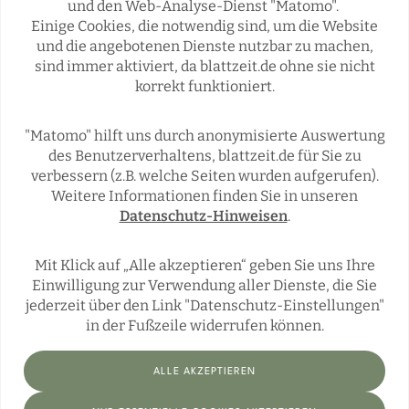
und den Web-Analyse-Dienst "Matomo".
Einige Cookies, die notwendig sind, um die Website
Rubriken
und die angebotenen Dienste nutzbar zu machen,
sind immer aktiviert, da blattzeit.de ohne sie nicht
korrekt funktioniert.
REGIONALES
ÜBERREGIONAL
JÄGERSCHAFTEN
WILD & JAGD
"Matomo" hilft uns durch anonymisierte Auswertung
REPORTAGEN
WILDTIERE
des Benutzerverhaltens, blattzeit.de für Sie zu
ÜBRIGENS
verbessern (z.B. welche Seiten wurden aufgerufen).
Weitere Informationen finden Sie in unseren
Datenschutz-Hinweisen
.
Social Media
Mit Klick auf „Alle akzeptieren“ geben Sie uns Ihre
Einwilligung zur Verwendung aller Dienste, die Sie
jederzeit über den Link "Datenschutz-Einstellungen"
in der Fußzeile widerrufen können.
ALLE AKZEPTIEREN
Impressum
Datenschutz
Datenschutz-Einstellungen