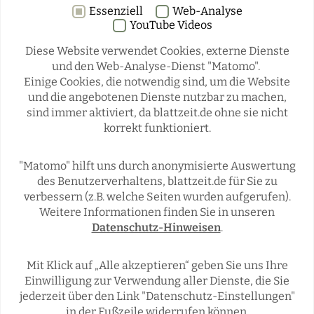
Essenziell
Web-Analyse
YouTube Videos
Diese Website verwendet Cookies, externe Dienste
und den Web-Analyse-Dienst "Matomo".
Einige Cookies, die notwendig sind, um die Website
Rubriken
und die angebotenen Dienste nutzbar zu machen,
sind immer aktiviert, da blattzeit.de ohne sie nicht
korrekt funktioniert.
REGIONALES
ÜBERREGIONAL
JÄGERSCHAFTEN
WILD & JAGD
"Matomo" hilft uns durch anonymisierte Auswertung
REPORTAGEN
WILDTIERE
des Benutzerverhaltens, blattzeit.de für Sie zu
ÜBRIGENS
verbessern (z.B. welche Seiten wurden aufgerufen).
Weitere Informationen finden Sie in unseren
Datenschutz-Hinweisen
.
Social Media
Mit Klick auf „Alle akzeptieren“ geben Sie uns Ihre
Einwilligung zur Verwendung aller Dienste, die Sie
jederzeit über den Link "Datenschutz-Einstellungen"
in der Fußzeile widerrufen können.