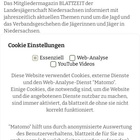
Das Mitgliedermagazin BLATTZEIT der
Landesjägerschaft Niedersachsen informiert mit
jahreszeitlich aktuellen Themen rund um die Jagd und
das Verbandsgeschehen die Jägerinnen und Jäger in
Niedersachsen.
Cookie Einstellungen
Essenziell
Web-Analyse
YouTube Videos
Diese Website verwendet Cookies, externe Dienste
und den Web-Analyse-Dienst "Matomo".
Einige Cookies, die notwendig sind, um die Website
Rubriken
und die angebotenen Dienste nutzbar zu machen,
sind immer aktiviert, da blattzeit.de ohne sie nicht
korrekt funktioniert.
REGIONALES
ÜBERREGIONAL
JÄGERSCHAFTEN
WILD & JAGD
"Matomo" hilft uns durch anonymisierte Auswertung
REPORTAGEN
WILDTIERE
des Benutzerverhaltens, blattzeit.de für Sie zu
ÜBRIGENS