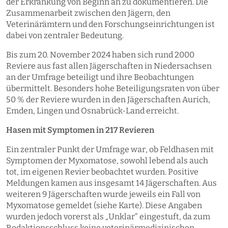
der Erkrankung von Beginn an zu dokumentieren. Die
Zusammenarbeit zwischen den Jägern, den
Veterinärämtern und den Forschungseinrichtungen ist
dabei von zentraler Bedeutung.
Bis zum 20. November 2024 haben sich rund 2000
Reviere aus fast allen Jägerschaften in Niedersachsen
an der Umfrage beteiligt und ihre Beobachtungen
übermittelt. Besonders hohe Beteiligungsraten von über
50 % der Reviere wurden in den Jägerschaften Aurich,
Emden, Lingen und Osnabrück-Land erreicht.
Hasen mit Symptomen in 217 Revieren
Ein zentraler Punkt der Umfrage war, ob Feldhasen mit
Symptomen der Myxomatose, sowohl lebend als auch
tot, im eigenen Revier beobachtet wurden. Positive
Meldungen kamen aus insgesamt 14 Jägerschaften. Aus
weiteren 9 Jägerschaften wurde jeweils ein Fall von
Myxomatose gemeldet (siehe Karte). Diese Angaben
wurden jedoch vorerst als „Unklar“ eingestuft, da zum
Redaktionsschluss keine veterinärmedizinischen