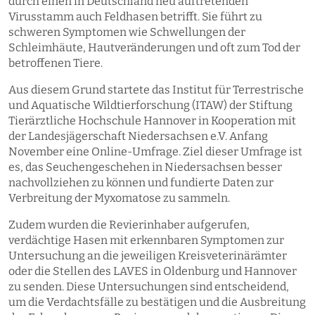
durch einen in Deutschland neu auftretenden
Virusstamm auch Feldhasen betrifft. Sie führt zu
schweren Symptomen wie Schwellungen der
Schleimhäute, Hautveränderungen und oft zum Tod der
betroffenen Tiere.
Aus diesem Grund startete das Institut für Terrestrische
und Aquatische Wildtierforschung (ITAW) der Stiftung
Tierärztliche Hochschule Hannover in Kooperation mit
der Landesjägerschaft Niedersachsen e.V. Anfang
November eine Online-Umfrage. Ziel dieser Umfrage ist
es, das Seuchengeschehen in Niedersachsen besser
nachvollziehen zu können und fundierte Daten zur
Verbreitung der Myxomatose zu sammeln.
Zudem wurden die Revierinhaber aufgerufen,
verdächtige Hasen mit erkennbaren Symptomen zur
Untersuchung an die jeweiligen Kreisveterinärämter
oder die Stellen des LAVES in Oldenburg und Hannover
zu senden. Diese Untersuchungen sind entscheidend,
um die Verdachtsfälle zu bestätigen und die Ausbreitung