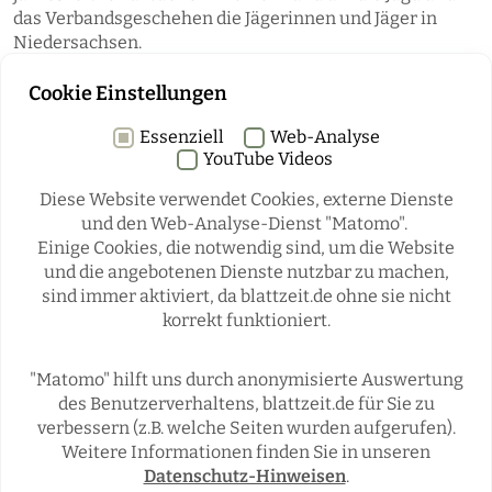
das Verbandsgeschehen die Jägerinnen und Jäger in
Niedersachsen.
Cookie Einstellungen
Essenziell
Web-Analyse
YouTube Videos
Diese Website verwendet Cookies, externe Dienste
und den Web-Analyse-Dienst "Matomo".
Einige Cookies, die notwendig sind, um die Website
Rubriken
und die angebotenen Dienste nutzbar zu machen,
sind immer aktiviert, da blattzeit.de ohne sie nicht
korrekt funktioniert.
REGIONALES
ÜBERREGIONAL
JÄGERSCHAFTEN
WILD & JAGD
"Matomo" hilft uns durch anonymisierte Auswertung
REPORTAGEN
WILDTIERE
des Benutzerverhaltens, blattzeit.de für Sie zu
ÜBRIGENS
verbessern (z.B. welche Seiten wurden aufgerufen).
Weitere Informationen finden Sie in unseren
Datenschutz-Hinweisen
.