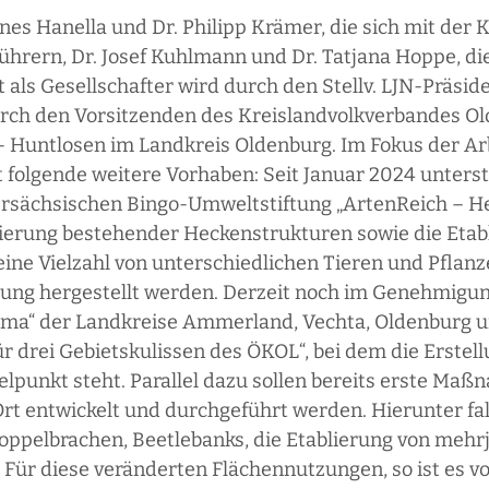
s Hanella und Dr. Philipp Krämer, die sich mit der K
̈hrern, Dr. Josef Kuhlmann und Dr. Tatjana Hoppe, die 
 als Gesellschafter wird durch den Stellv. LJN-Präsi
durch den Vorsitzenden des Kreislandvolkverbandes Ol
- Huntlosen im Landkreis Oldenburg. Im Fokus der Ar
folgende weitere Vorhaben: Seit Januar 2024 unterst
ersächsischen Bingo-Umweltstiftung „ArtenReich – He
lisierung bestehender Heckenstrukturen sowie die Etab
eine Vielzahl von unterschiedlichen Tieren und Pflan
zung hergestellt werden. Derzeit noch im Genehmigun
lima“ der Landkreise Ammerland, Vechta, Oldenburg 
 drei Gebietskulissen des ÖKOL“, bei dem die Erstell
lpunkt steht. Parallel dazu sollen bereits erste Maß
rt entwickelt und durchgeführt werden. Hierunter 
oppelbrachen, Beetlebanks, die Etablierung von mehrj
r diese veränderten Flächennutzungen, so ist es vor