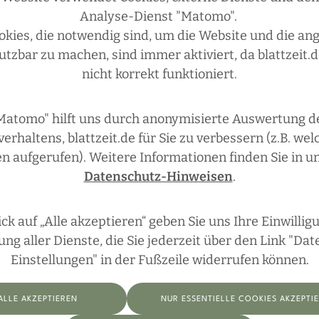
ÜBRIGENS
Analyse-Dienst "Matomo".
okies, die notwendig sind, um die Website und die a
utzbar zu machen, sind immer aktiviert, da blattzeit.d
nicht korrekt funktioniert.
Matomo" hilft uns durch anonymisierte Auswertung d
erhaltens, blattzeit.de für Sie zu verbessern (z.B. wel
n aufgerufen). Weitere Informationen finden Sie in u
Datenschutz-Hinweisen
.
ick auf „Alle akzeptieren“ geben Sie uns Ihre Einwillig
g aller Dienste, die Sie jederzeit über den Link "Da
Einstellungen" in der Fußzeile widerrufen können.
ALLE AKZEPTIEREN
NUR ESSENTIELLE COOKIES AKZEPTI