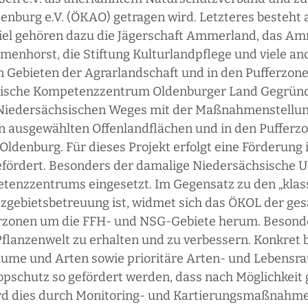
rg e.V. (ÖKAO) getragen wird. Letzteres besteht au
spiel gehören dazu die Jägerschaft Ammerland, das A
lmenhorst, die Stiftung Kulturlandpflege und viele an
en Gebieten der Agrarlandschaft und in den Pufferzon
logische Kompetenzzentrum Oldenburger Land Gegrü
s Niedersächsischen Weges mit der Maßnahmenstellu
ausgewählten Offenlandflächen und in den Pufferz
enburg. Für dieses Projekt erfolgt eine Förderung
gefördert. Besonders der damalige Niedersächsische 
mpetenzzentrums eingesetzt. Im Gegensatz zu den „klas
tzgebietsbetreuung ist, widmet sich das ÖKOL der ge
rzonen um die FFH- und NSG-Gebiete herum. Besondere
Pflanzenwelt zu erhalten und zu verbessern. Konkret 
ume und Arten sowie prioritäre Arten- und Lebens
pschutz so gefördert werden, dass nach Möglichkeit g
wird dies durch Monitoring- und Kartierungsmaßnahm