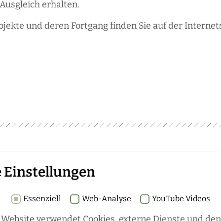
Ausgleich erhalten.
ojekte und deren Fortgang finden Sie auf der Internet
Rubriken
 Einstellungen
schaft
REGIONALES
ÜBERREGIONAL
Essenziell
Web-Analyse
YouTube Videos
en
JÄGERSCHAFTEN
WILD & JAGD
hen die
 Website verwendet Cookies, externe Dienste und de
REPORTAGEN
WILDTIERE