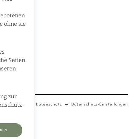
ngebotenen
e ohne sie
es
che Seiten
nseren
ung zur
tenschutz-
Impressum
Datenschutz
Datenschutz-Einstellungen
EREN