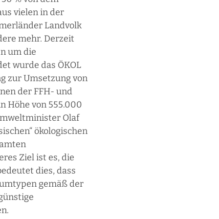
s vielen in der
mmerländer Landvolk
dere mehr. Derzeit
en um die
ndet wurde das ÖKOL
ng zur Umsetzung von
onen der FFH- und
 in Höhe von 555.000
Umweltminister Olaf
sischen“ ökologischen
samten
s Ziel ist es, die
bedeutet dies, dass
raumtypen gemäß der
ünstige
en.