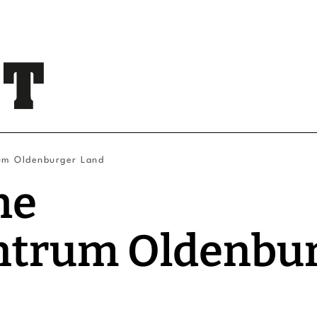
um Oldenburger Land
he
trum Oldenbu