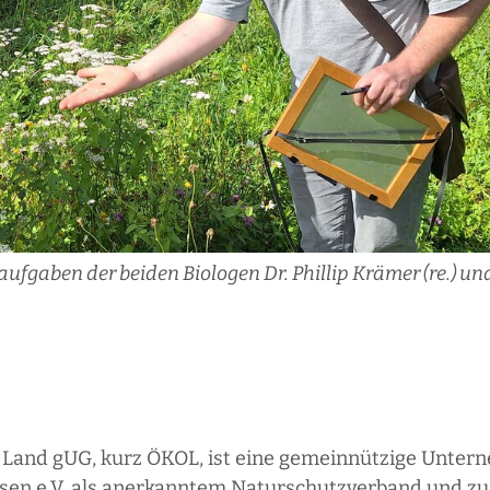
gaben der beiden Biologen Dr. Phillip Krämer (re.) und
and gUG, kurz ÖKOL, ist eine gemeinnützige Untern
hsen e.V. als anerkanntem Naturschutzverband und z