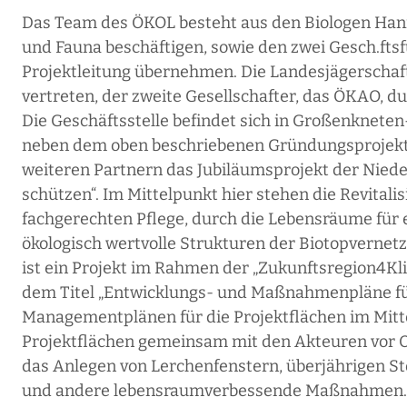
Das Team des ÖKOL besteht aus den Biologen Hanne
und Fauna beschäftigen, sowie den zwei Gesch.ftsfu
Projektleitung übernehmen. Die Landesjägerschaft
vertreten, der zweite Gesellschafter, das ÖKAO, 
Die Geschäftsstelle befindet sich in Großenkneten
neben dem oben beschriebenen Gründungsprojekt 
weiteren Partnern das Jubiläumsprojekt der Nied
schützen“. Im Mittelpunkt hier stehen die Revita
fachgerechten Pflege, durch die Lebensräume für 
ökologisch wertvolle Strukturen der Biotopvernet
ist ein Projekt im Rahmen der „Zukunftsregion4K
dem Titel „Entwicklungs- und Maßnahmenpläne für
Managementplänen für die Projektflächen im Mitte
Projektflächen gemeinsam mit den Akteuren vor O
das Anlegen von Lerchenfenstern, überjährigen St
und andere lebensraumverbessende Maßnahmen. Fü