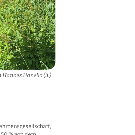
 Hannes Hanella (li.)
ehmensgesellschaft,
u 50 % von dem