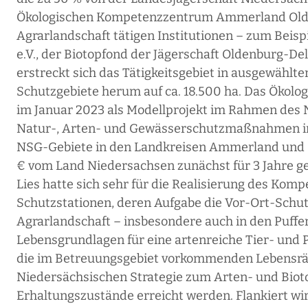
Ökologischen Kompetenzzentrum Ammerland Oldenbu
Agrarlandschaft tätigen Institutionen – zum Bei
e.V., der Biotopfond der Jägerschaft Oldenburg-De
erstreckt sich das Tätigkeitsgebiet in ausgewählt
Schutzgebiete herum auf ca. 18.500 ha. Das Öko
im Januar 2023 als Modellprojekt im Rahmen de
Natur-, Arten- und Gewässerschutzmaßnahmen in 
NSG-Gebiete in den Landkreisen Ammerland und Old
€ vom Land Niedersachsen zunächst für 3 Jahre 
Lies hatte sich sehr für die Realisierung des Ko
Schutzstationen, deren Aufgabe die Vor-Ort-Schu
Agrarlandschaft – insbesondere auch in den Puffe
Lebensgrundlagen für eine artenreiche Tier- und 
die im Betreuungsgebiet vorkommenden Lebensrä
Niedersächsischen Strategie zum Arten- und Bioto
Erhaltungszustände erreicht werden. Flankiert 