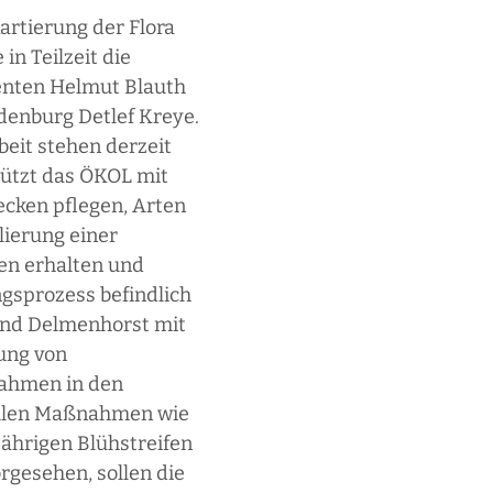
artierung der Flora
in Teilzeit die
denten Helmut Blauth
denburg Detlef Kreye.
beit stehen derzeit
ützt das ÖKOL mit
cken pflegen, Arten
lierung einer
zen erhalten und
gsprozess befindlich
und Delmenhorst mit
ung von
nahmen in den
fallen Maßnahmen wie
ährigen Blühstreifen
gesehen, sollen die